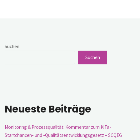
Umsetzung
datengestützter
Arbeit
an
Schulen"
Suchen
Suchen
Neueste Beiträge
Monitoring & Prozessqualität: Kommentar zum KiTa-
Startchancen- und -Qualitätsentwicklungsgesetz – SCQEG