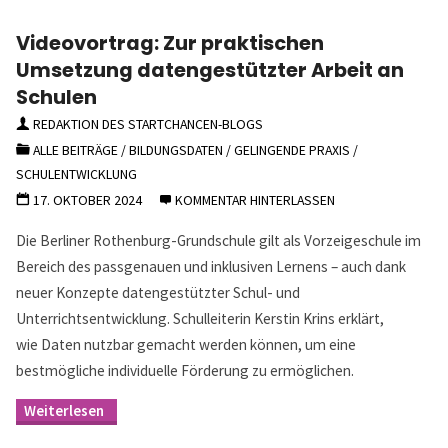
in
der
Videovortrag: Zur praktischen
Migrationsgesellschaft
–
Umsetzung datengestützter Arbeit an
Mit
Schulen
multiprofessionellen
Teams
REDAKTION DES STARTCHANCEN-BLOGS
zur
Schule
ALLE BEITRÄGE
/
BILDUNGSDATEN
/
GELINGENDE PRAXIS
/
für
SCHULENTWICKLUNG
alle?"
17. OKTOBER 2024
KOMMENTAR HINTERLASSEN
Die Berliner Rothenburg-Grundschule gilt als Vorzeigeschule im
Bereich des passgenauen und inklusiven Lernens – auch dank
neuer Konzepte datengestützter Schul- und
Unterrichtsentwicklung. Schulleiterin Kerstin Krins erklärt,
wie Daten nutzbar gemacht werden können, um eine
bestmögliche individuelle Förderung zu ermöglichen.
"Videovortrag:
Zur
praktischen