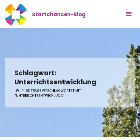
Zum
Inhalt
Startchancen-Blog
springen
Schlagwort:
Unterrichtsentwicklung
START
BEITRÄGE VERSCHLAGWORTET MIT
"UNTERRICHTSENTWICKLUNG"