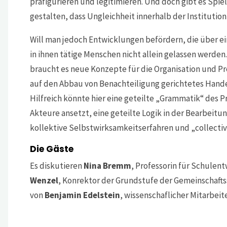
präfigurieren und legitimieren. Und doch gibt es Spi
gestalten, dass Ungleichheit innerhalb der Institution
Will man jedoch Entwicklungen befördern, die über 
in ihnen tätige Menschen nicht allein gelassen werd
braucht es neue Konzepte für die Organisation und Pr
auf den Abbau von Benachteiligung gerichtetes Hande
Hilfreich könnte hier eine geteilte „Grammatik“ des 
Akteure ansetzt, eine geteilte Logik in der Bearbeit
kollektive Selbstwirksamkeitserfahren und „collectiv
Die Gäste
Es diskutieren
Nina Bremm
, Professorin für Schule
Wenzel
, Konrektor der Grundstufe der Gemeinschaft
von
Benjamin Edelstein
, wissenschaflicher Mitarbei