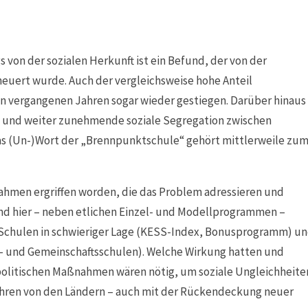
 von der sozialen Herkunft ist ein Befund, der von der
euert wurde. Auch der vergleichsweise hohe Anteil
en vergangenen Jahren sogar wieder gestiegen. Darüber hinaus
e und weiter zunehmende soziale Segregation zwischen
as (Un-)Wort der „Brennpunktschule“ gehört mittlerweile zu
ahmen ergriffen worden, die das Problem adressieren und
nd hier – neben etlichen Einzel- und Modellprogrammen –
n Schulen in schwieriger Lage (KESS-Index, Bonusprogramm) u
r- und Gemeinschaftsschulen). Welche Wirkung hatten und
litischen Maßnahmen wären nötig, um soziale Ungleichheite
hren von den Ländern – auch mit der Rückendeckung neuer