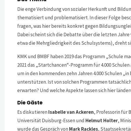
Die enge Verbindung von sozialer Herkunft und Bildun
thematisiert und problematisiert. In dieser Folge be
fragen, was hier bereits konkret gegen Bildungsungle
Dabei scheint sich die Debatte über die letzten Jahre
etwa die Mehrgliedrigkeit des Schulsystems), dreht 
KMK und BMBF haben 2019 das Programm „Schule macht
2021 das „Startchancen“-Programm für 4.000 Schulen 
um in den kommenden zehn Jahren 4.000 Schulen „in b
unterstützen. Ist von solchen Programmen tatsächlich
erwarten? Und welche Aspekte lassen sich hier lände
Die Gäste
Es diskutieren
Isabelle van Ackeren
, Professorin fü
Universität Duisburg-Essen und
Helmut Holter
, Mini
wurde das Gespräch von
Mark Rackles
, Staatssekretä