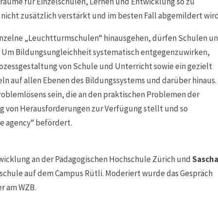
elräume für Einzelschulen, Lernen und Entwicklung so zu
 nicht zusätzlich verstärkt und im besten Fall abgemildert wird
einzelne „Leuchtturmschulen“ hinausgehen, dürfen Schulen u
en. Um Bildungsungleichheit systematisch entgegenzuwirken,
ozessgestaltung von Schule und Unterricht sowie ein gezielt
ln auf allen Ebenen des Bildungssystems und darüber hinaus.
Problemlösens sein, die an den praktischen Problemen der
ung von Herausforderungen zur Verfügung stellt und so
e agency“ befördert.
ntwicklung an der Pädagogischen Hochschule Zürich und
Sasch
sschule auf dem Campus Rütli. Moderiert wurde das Gespräch
ter am WZB.