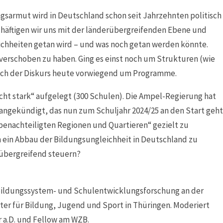
gsarmut wird in Deutschland schon seit Jahrzehnten politisch
schäftigen wir uns mit der länderübergreifenden Ebene und
ichheiten getan wird – und was noch getan werden könnte.
 verschoben zu haben. Ging es einst noch um Strukturen (wie
sich der Diskurs heute vorwiegend um Programme.
 stark“ aufgelegt (300 Schulen). Die Ampel-Regierung hat
angekündigt, das nun zum Schuljahr 2024/25 an den Start geht
enachteiligten Regionen und Quartieren“ gezielt zu
 ein Abbau der Bildungsungleichheit in Deutschland zu
rübergreifend steuern?
r Bildungssystem- und Schulentwicklungsforschung an der
ster für Bildung, Jugend und Sport in Thüringen. Moderiert
r a.D. und Fellow am WZB.