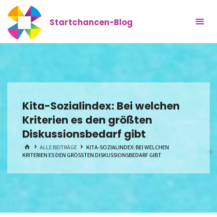
Zum
Inhalt
Startchancen-Blog
springen
Kita-Sozialindex: Bei welchen
Kriterien es den größten
Diskussionsbedarf gibt
START
ALLE BEITRÄGE
KITA-SOZIALINDEX: BEI WELCHEN
KRITERIEN ES DEN GRÖSSTEN DISKUSSIONSBEDARF GIBT