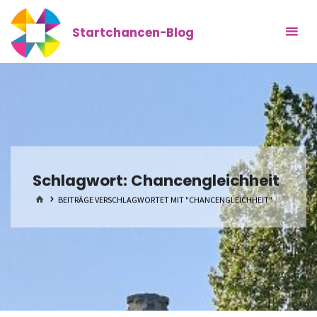
Zum
Inhalt
Startchancen-Blog
springen
Schlagwort:
Chancengleichheit
START
BEITRÄGE VERSCHLAGWORTET MIT "CHANCENGLEICHHEIT"