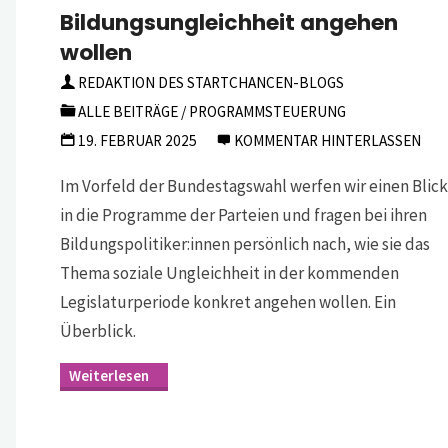
Bildungsungleichheit angehen
wollen
REDAKTION DES STARTCHANCEN-BLOGS
ALLE BEITRÄGE
/
PROGRAMMSTEUERUNG
19. FEBRUAR 2025
KOMMENTAR HINTERLASSEN
Im Vorfeld der Bundestagswahl werfen wir einen Blic
in die Programme der Parteien und fragen bei ihren
Bildungspolitiker:innen persönlich nach, wie sie das
Thema soziale Ungleichheit in der kommenden
Legislaturperiode konkret angehen wollen. Ein
Überblick.
"Bundestagswahl
2025:
Wie
die