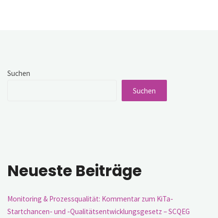
Schulen
als
multifunktionale
Institutionen:
Auszug
aus
„Kinder
–
Minderheit
Suchen
ohne
Schutz“"
Suchen
Neueste Beiträge
Monitoring & Prozessqualität: Kommentar zum KiTa-
Startchancen- und -Qualitätsentwicklungsgesetz – SCQEG