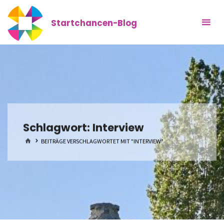
Zum
Inhalt
Startchancen-Blog
springen
Schlagwort:
Interview
START
BEITRÄGE VERSCHLAGWORTET MIT "INTERVIEW"