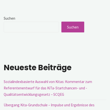
Förderung
lassen
sich
gleiche
Suchen
Bildungschancen
verwirklichen“"
Suchen
Neueste Beiträge
Sozialindexbasierte Auswahl von Kitas: Kommentar zum
Referentenentwurf für das KiTa-Startchancen- und -
Qualitätsentwicklungsgesetz – SCQEG
Übergang Kita-Grundschule – Impulse und Ergebnisse des