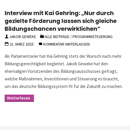
Interview mit Kai Gehring: „Nur durch
gezielte Förderung lassen sich gleiche
Bildungschancen verwirklichen“
JAKOB GEWEKE
ALLE BEITRÄGE
/
PROGRAMMSTEUERUNG
21. MÄRZ 2025
KOMMENTAR HINTERLASSEN
Als Parlamentarier hat Kai Gehring stets der Wunsch nach mehr
Bildungsgerechtigkeit begleitet. Jakob Geweke hat den
ehemaligen Vorsitzenden des Bildungsausschusses gefragt,
welche Maßnahmen, Investitionen und Steuerung es braucht,
um das deutsche Bildungssystem fit für die Zukunft zu machen.
"Interview
mit
Kai
Gehring:
„Nur
durch
gezielte