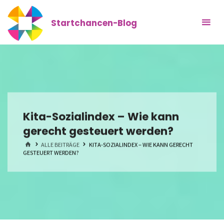
Zum
Inhalt
Startchancen-Blog
springen
Kita-Sozialindex – Wie kann
gerecht gesteuert werden?
START
ALLE BEITRÄGE
KITA-SOZIALINDEX – WIE KANN GERECHT
GESTEUERT WERDEN?