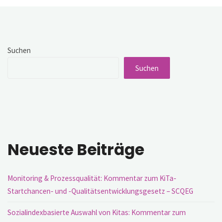
vorläufige
Haushaltsführung
für
die
Finanzierung
des
Suchen
Startchancen-
Programms
Suchen
bedeutet"
Neueste Beiträge
Monitoring & Prozessqualität: Kommentar zum KiTa-
Startchancen- und -Qualitätsentwicklungsgesetz – SCQEG
Sozialindexbasierte Auswahl von Kitas: Kommentar zum