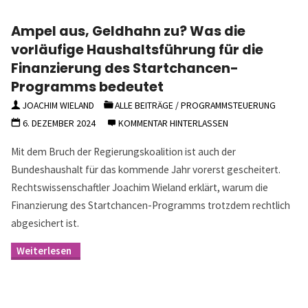
Ampel aus, Geldhahn zu? Was die
vorläufige Haushaltsführung für die
Finanzierung des Startchancen-
Programms bedeutet
JOACHIM WIELAND
ALLE BEITRÄGE
/
PROGRAMMSTEUERUNG
6. DEZEMBER 2024
KOMMENTAR HINTERLASSEN
Mit dem Bruch der Regierungskoalition ist auch der
Bundeshaushalt für das kommende Jahr vorerst gescheitert.
Rechtswissenschaftler Joachim Wieland erklärt, warum die
Finanzierung des Startchancen-Programms trotzdem rechtlich
abgesichert ist.
"Ampel
aus,
Geldhahn
zu? Was
die