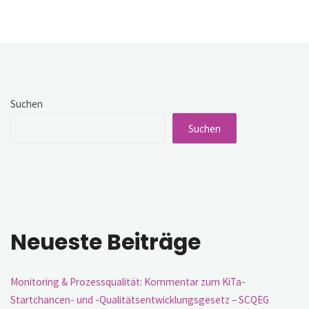
für
eine
kohärente
Strategie
datengestützer
Governance"
Suchen
Suchen
Neueste Beiträge
Monitoring & Prozessqualität: Kommentar zum KiTa-
Startchancen- und -Qualitätsentwicklungsgesetz – SCQEG