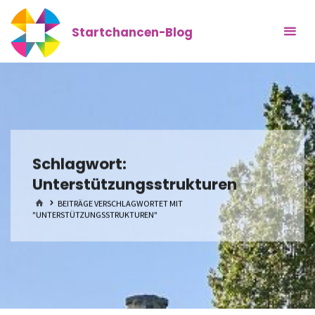
Zum
Inhalt
Startchancen-Blog
springen
Schlagwort:
Unterstützungsstrukturen
START
BEITRÄGE VERSCHLAGWORTET MIT
"UNTERSTÜTZUNGSSTRUKTUREN"