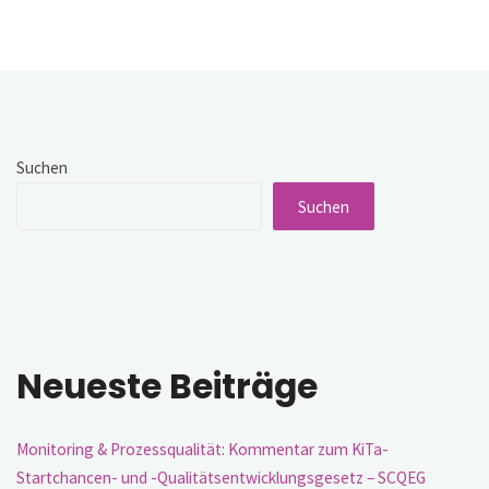
in
der
Migrationsgesellschaft
–
Mit
multiprofessionellen
Teams
zur
Schule
Suchen
für
alle?"
Suchen
Neueste Beiträge
Monitoring & Prozessqualität: Kommentar zum KiTa-
Startchancen- und -Qualitätsentwicklungsgesetz – SCQEG