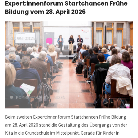
Expert:innenforum Startchancen Frühe
für
das
Bildung vom 28. April 2026
KiTa-
Startchancen-
und
-
Qualitätsentwicklungsgesetz
REDAKTION DES
–
STARTCHANCEN-BLOGS
SCQEG"
ALLGEMEIN
2. JUNI 2026
KOMMENTAR HINTERLASSEN
Beim zweiten Expert:innenforum Startchancen Frühe Bildung
am 28. April 2026 stand die Gestaltung des Übergangs von der
Kita in die Grundschule im Mittelpunkt. Gerade für Kinder in