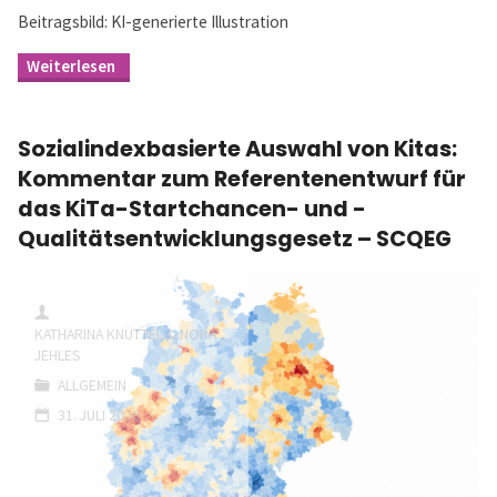
Beitragsbild: KI-generierte Illustration
"Monitoring
&
Prozessqualität:
Kommentar
Sozialindexbasierte Auswahl von Kitas:
zum
KiTa-
Kommentar zum Referentenentwurf für
Startchancen-
das KiTa-Startchancen- und -
und
-
Qualitätsentwicklungsgesetz – SCQEG
Qualitätsentwicklungsgesetz
–
SCQEG"
KATHARINA KNÜTTEL & NORA
JEHLES
ALLGEMEIN
31. JULI 2026