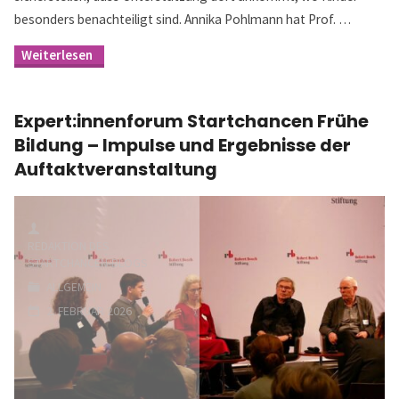
besonders benachteiligt sind. Annika Pohlmann hat Prof. …
"Kita-
Sozialindex
–
Wie
Expert:innenforum Startchancen Frühe
kann
gerecht
Bildung – Impulse und Ergebnisse der
gesteuert
Auftaktveranstaltung
werden?"
REDAKTION DES
STARTCHANCEN-BLOGS
ALLGEMEIN
2. FEBRUAR 2026