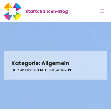
Zum
Inhalt
Startchancen-Blog
springen
Kategorie:
Allgemein
START
ARCHIV FÜR DIE KATEGORIE „ALLGEMEIN“