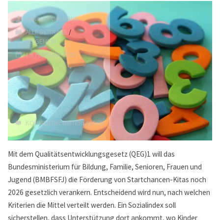
Diskussionsbedarf
gibt"
ANNIKA POHLMANN
ALLE BEITRÄGE
/
ALLGEMEIN
19. FEBRUAR 2026
KOMMENTAR HINTERLASSEN
Mit dem Qualitätsentwicklungsgesetz (QEG)1 will das
Bundesministerium für Bildung, Familie, Senioren, Frauen und
Jugend (BMBFSFJ) die Förderung von Startchancen-Kitas noch
2026 gesetzlich verankern. Entscheidend wird nun, nach welchen
Kriterien die Mittel verteilt werden. Ein Sozialindex soll
sicherstellen, dass Unterstützung dort ankommt, wo Kinder