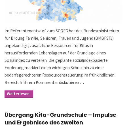
KOMMENTAR HINTERLASSEN
Im Referentenentwurf zum SCQEG hat das Bundesministerium
für Bildung Familie, Senioren, Frauen und Jugend (BMBFSFJ)
angekündigt, zusätzliche Ressourcen für Kitas in
herausfordernden Lebenslagen auf der Grundlage eines
Sozialindex zu verteilen. Die geplante sozialindexbasierte
Förderung markiert einen wichtigen Schritt hin zu einer
bedarfsgerechteren Ressourcensteuerung im frühkindlichen
Bereich. In ihrem Kommentar diskutieren …
"Sozialindexbasierte
Auswahl
von
Kitas:
Übergang Kita-Grundschule – Impulse
Kommentar
zum
und Ergebnisse des zweiten
Referentenentwurf