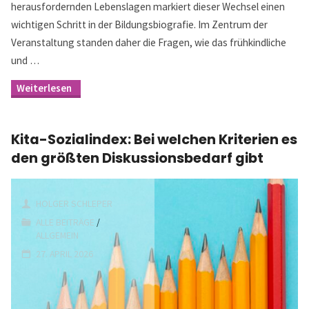
herausfordernden Lebenslagen markiert dieser Wechsel einen
wichtigen Schritt in der Bildungsbiografie. Im Zentrum der
Veranstaltung standen daher die Fragen, wie das frühkindliche
und …
"Übergang
Kita-
Grundschule
–
Kita-Sozialindex: Bei welchen Kriterien es
Impulse
und
den größten Diskussionsbedarf gibt
Ergebnisse
des
zweiten
Expert:innenforum
HOLGER SCHLEPER
Startchancen
ALLE BEITRÄGE
/
Frühe
ALLGEMEIN
Bildung
vom
27. APRIL 2026
28.
April
2026"