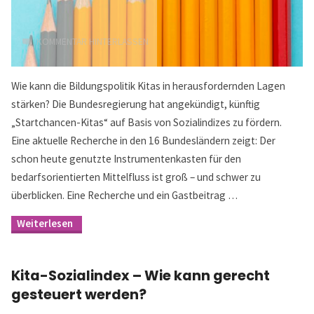
KOMMENTAR HINTERLASSEN
Wie kann die Bildungspolitik Kitas in herausfordernden Lagen
stärken? Die Bundesregierung hat angekündigt, künftig
„Startchancen-Kitas“ auf Basis von Sozialindizes zu fördern.
Eine aktuelle Recherche in den 16 Bundesländern zeigt: Der
schon heute genutzte Instrumentenkasten für den
bedarfsorientierten Mittelfluss ist groß – und schwer zu
überblicken. Eine Recherche und ein Gastbeitrag …
"Kita-
Sozialindex:
Bei
welchen
Kita-Sozialindex – Wie kann gerecht
Kriterien
es
gesteuert werden?
den
größten