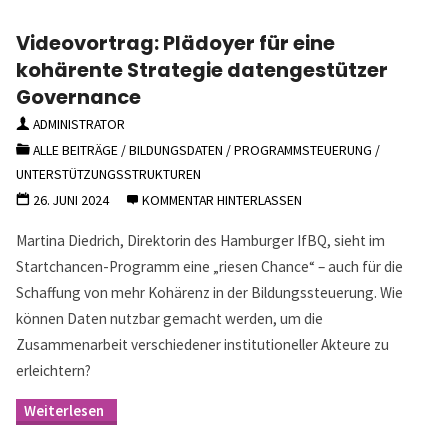
in
der
Videovortrag: Plädoyer für eine
Migrationsgesellschaft
–
kohärente Strategie datengestützer
Mit
Governance
multiprofessionellen
Teams
ADMINISTRATOR
zur
Schule
ALLE BEITRÄGE
/
BILDUNGSDATEN
/
PROGRAMMSTEUERUNG
/
für
UNTERSTÜTZUNGSSTRUKTUREN
alle?"
26. JUNI 2024
KOMMENTAR HINTERLASSEN
Martina Diedrich, Direktorin des Hamburger IfBQ, sieht im
Startchancen-Programm eine „riesen Chance“ – auch für die
Schaffung von mehr Kohärenz in der Bildungssteuerung. Wie
können Daten nutzbar gemacht werden, um die
Zusammenarbeit verschiedener institutioneller Akteure zu
erleichtern?
"Videovortrag:
Plädoyer
für